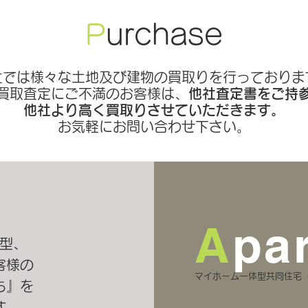
P
urchase
社では様々な土地及び建物の買取りを行っておりま
る買取査定にご不満のお客様は、
他社査定書をご持
​他社より高く買取りさせていただきます。
お気軽にお問い合わせ下さい。
A
pa
型、
客様の
マイホーム一体型共同住宅
ち』を
す。