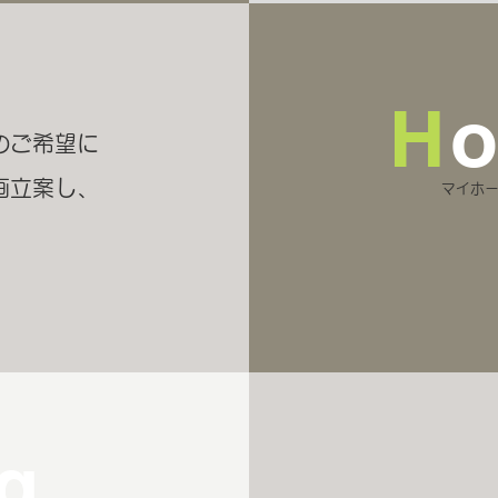
H
のご希望に
画立案し、
マイホ
ng