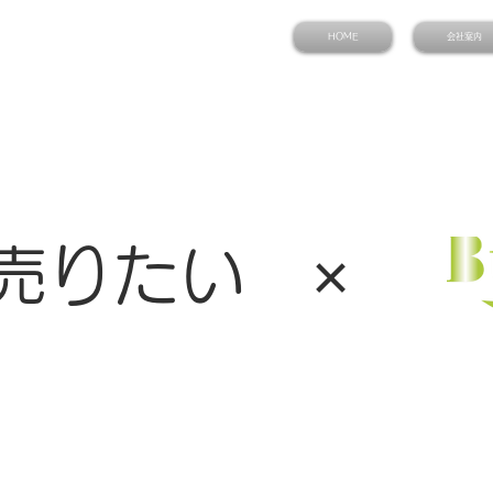
HOME
会社案内
売り
たい ×