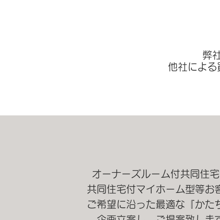
弊
​他社によ
オーナーズルーム付共同住宅
共同住宅付
マイホーム型等
お
ご希望に
沿った
最適な『かた
企画立案し、ご提案致しま